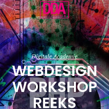
Terug naar hoofdinhoud
Digitale Academie
WEBDESIGN
WORKSHOP
REEKS