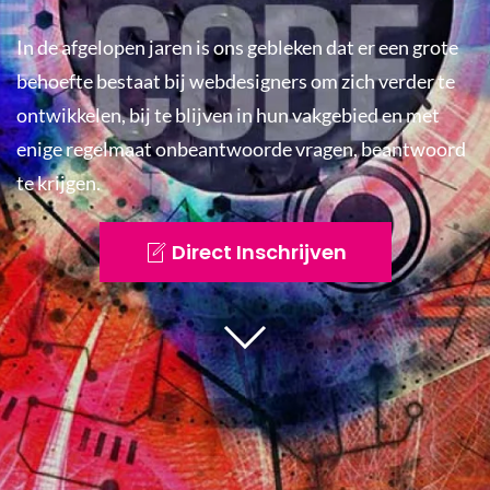
In de afgelopen jaren is ons gebleken dat er een grote
behoefte bestaat bij webdesigners om zich verder te
ontwikkelen, bij te blijven in hun vakgebied en met
enige regelmaat onbeantwoorde vragen, beantwoord
te krijgen.
Direct Inschrijven