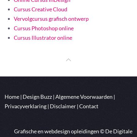
Cursus Creative Cloud
Vervolgcursus grafisch ontwerp
Cursus Photoshop online
Cursus Illustrator online
Home
|
Design Buzz
|
Algemene Voorwaarden
|
Privacyverklaring
|
Disclaimer
|
Contact
Grafische en webdesign opleidingen ©
De Digitale