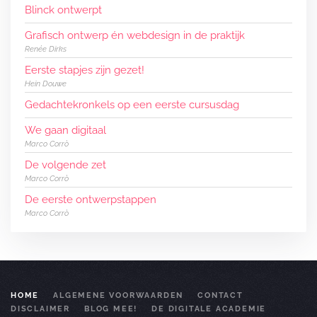
Blinck ontwerpt
Grafisch ontwerp én webdesign in de praktijk
Renée Dirks
Eerste stapjes zijn gezet!
Hein Douwe
Gedachtekronkels op een eerste cursusdag
We gaan digitaal
Marco Corrò
De volgende zet
Marco Corrò
De eerste ontwerpstappen
Marco Corrò
HOME
ALGEMENE VOORWAARDEN
CONTACT
DISCLAIMER
BLOG MEE!
DE DIGITALE ACADEMIE