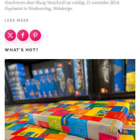
Geschreven door
Huug Verschuijl
op vrijdag, 21 november 2014.
Geplaatst in
Weekverslag
,
Webdesign
LEES MEER
WHAT'S HOT?