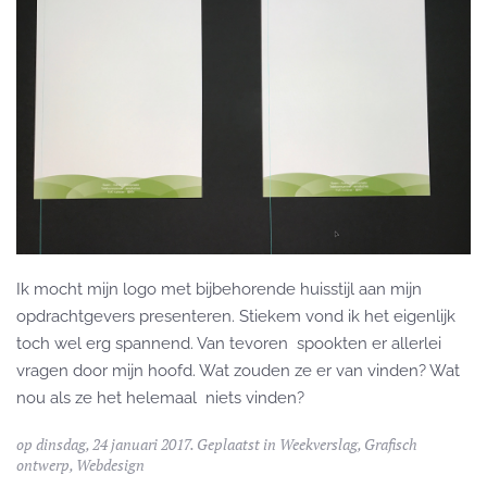
Ik mocht mijn logo met bijbehorende huisstijl aan mijn
opdrachtgevers presenteren. Stiekem vond ik het eigenlijk
toch wel erg spannend. Van tevoren spookten er allerlei
vragen door mijn hoofd. Wat zouden ze er van vinden? Wat
nou als ze het helemaal niets vinden?
op dinsdag, 24 januari 2017. Geplaatst in
Weekverslag
,
Grafisch
ontwerp
,
Webdesign