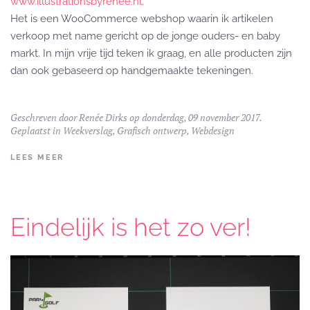
www.illustrationsbyrenee.nl
.
Het is een WooCommerce webshop waarin ik artikelen
verkoop met name gericht op de jonge ouders- en baby
markt. In mijn vrije tijd teken ik graag, en alle producten zijn
dan ook gebaseerd op handgemaakte tekeningen.
Geschreven door
Renée Dirks
op donderdag, 09 november 2017.
Geplaatst in
Weekverslag
,
Grafisch ontwerp
,
Webdesign
LEES MEER
Eindelijk is het zo ver!